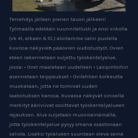
Tervehdys jälleen pienen tauon jälkeen!
Työmaalla edetään suunnitellusti ja ensi viikolla
(vk 41, alkaen 6.10.) aloitamme salin puolella
kuvissa näkyvie
n
pääovien uudistustyöt. Ovien
eteen rakennetaan suljettu työskentelyalue,
jossa: • Ovet maalataan uudelleen • Lasipintoihin
asennetaan teippaukset • Ovilehtien korkeutta
muokataan, jotta ne toimivat uuden
laatoituksen kanssa. Kuvassa näkyvät sinisellä
merkityt ääriviivat osoittavat työskentelyalueen
rajauksen. Alue suljetaan muoviseinämällä,
jotta työskentelyalue pysyy omana osastonaan
salista. Lisäksi työalueen suuntaan oleva seinä