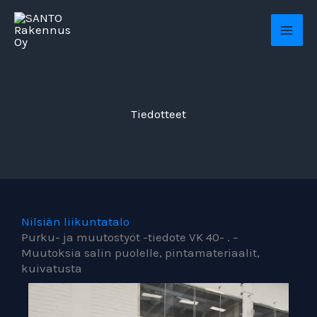
Skip
MAI
to
ME
content
Tiedotteet
Nilsiän liikuntatalo
Purku- ja muutostyöt -tiedote VK 40- . –
Muutoksia salin puolelle, pintamateriaalit,
kuivatusta