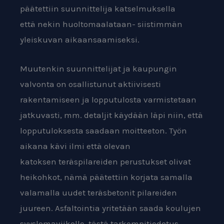
päätettiin suunnittelija katselmuksella
että
nekin huoltomaalataan- siistimmän
yleiskuvan aikaansaamiseksi.
Muutenkin suunnittelijat ja kaupungin
valvonta on osallistunut
aktiivisesti
rakentamiseen ja lopputulosta varmistetaan
jatkuvasti, mm.
detaljit käydään läpi niin, että
lopputuloksesta saadaan moitteeton. T
yön
aikana kävi ilmi että olevan
katoksen
teräspilareiden perustukset olivat
heikohkot, nämä päätettiin korjata
samalla
valamalla uudet teräsbetonit pilareiden
juureen.
Asfaltointia yritetään saada koulujen
syyslomaviikolle, tästä tarkempi
tiedotus