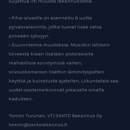
suljettua irti muusta rakennuksesta.
• Piha-alueelle on asennettu 6 uutta
pylväsvalaisinta, jotka tuovat lisää valoa
pimeään syksyyn.
• Suunnitelma muutoksia: Musiikin lehtorin
toiveesta tilaan lisätään pistorasioita
mahdollisia esiintymisiä varten,
siivouskomeroon lisättiin lämmityspatteri
käyttöä ja kuivatusta ajatellen, Liikuntatalo saa
uudet osoitemerkinnnät jokaiselle omalle
kadulleen.
Tommi Turunen, VTJ SANTO Rakennus Oy
tommi@santorakennus.fi