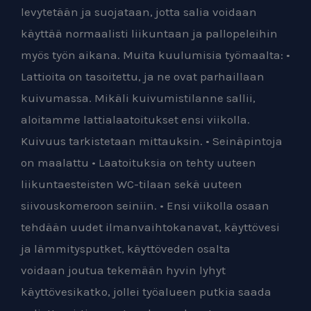
levytetään ja suojataan, jotta salia voidaan
käyttää normaalisti liikuntaan ja pallopeleihin
myös työn aikana. Muita kuulumisia työmaalta: •
Lattioita on tasoitettu, ja ne ovat parhaillaan
kuivumassa. Mikäli kuivumistilanne sallii,
aloitamme lattialaatoitukset ensi viikolla.
Kuivuus tarkistetaan mittauksin. • Seinäpintoja
on maalattu • Laatoituksia on tehty uuteen
liikuntaesteisten WC-tilaan sekä uuteen
siivouskomeroon seiniin. • Ensi viikolla osaan
tehdään uudet ilmanvaihtokanavat, käyttövesi
ja lämmitysputket, käyttöveden osalta
voidaan
joutua tekemään hyvin lyhyt
käyttövesikatko, jollei työalueen putkia saada