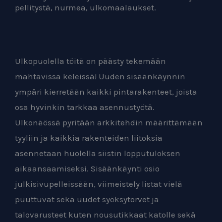
pellitystä, nurmea, ulkomaalaukset.
Ulkopuolella töitä on päästy tekemään
mahtavissa keleissä! Uuden sisäänkäynnin
ympäri kierretään kaikki pintarakenteet, joista
osa hyvinkin tarkkaa asennustyötä.
Ulkonäössä pyritään arkkitehdin määrittämään
tyyliin ja kaikkia rakenteiden liitoksia
asennetaan huolella siistin lopputuloksen
aikaansaamiseksi. Sisäänkäynti osio
julkisivupelleissään, viimeistely listat vielä
puuttuvat sekä uudet syöksytorvet ja
talovarusteet kuten nousutikkaat katolle sekä