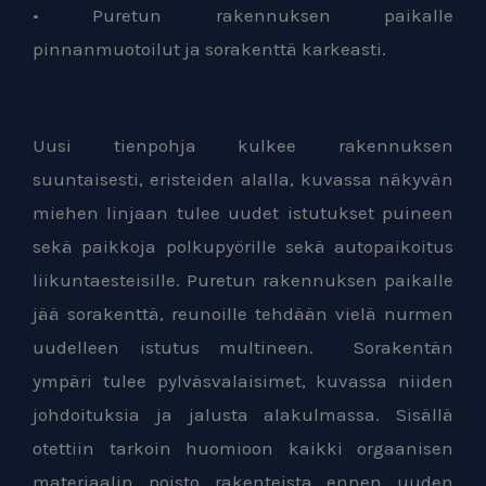
• Puretun rakennuksen paikalle
pinnanmuotoilut ja sorakenttä karkeasti.
Uusi tienpohja kulkee rakennuksen
suuntaisesti, eristeiden alalla, kuvassa näkyvän
miehen linjaan tulee uudet istutukset puineen
sekä paikkoja polkupyörille sekä autopaikoitus
liikuntaesteisille. Puretun rakennuksen paikalle
jää sorakenttä, reunoille tehdään vielä nurmen
uudelleen istutus multineen. Sorakentän
ympäri tulee pylväsvalaisimet, kuvassa niiden
johdoituksia ja jalusta alakulmassa. Sisällä
otettiin tarkoin huomioon kaikki orgaanisen
materiaalin poisto rakenteista ennen uuden