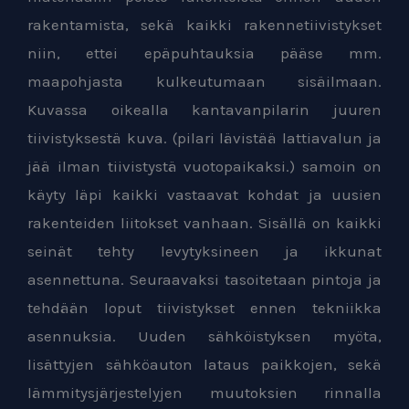
rakentamista, sekä kaikki rakennetiivistykset
niin, ettei epäpuhtauksia pääse mm.
maapohjasta kulkeutumaan sisäilmaan.
Kuvassa oikealla kantavanpilarin juuren
tiivistyksestä kuva. (pilari lävistää lattiavalun ja
jää ilman tiivistystä vuotopaikaksi.) samoin on
käyty läpi kaikki vastaavat kohdat ja uusien
rakenteiden liitokset vanhaan. Sisällä on kaikki
seinät tehty levytyksineen ja ikkunat
asennettuna. Seuraavaksi tasoitetaan pintoja ja
tehdään loput tiivistykset ennen tekniikka
asennuksia. Uuden sähköistyksen myöta,
lisättyjen sähköauton lataus paikkojen, sekä
lämmitysjärjestelyjen muutoksien rinnalla