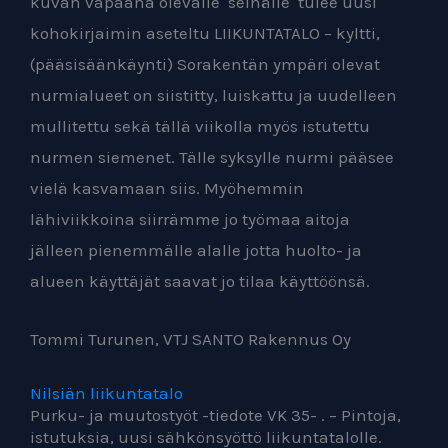
kuvan vapaana olevalle
seinälle
tulee uusi
kohokirjaimin aseteltu
LIIKUNTATALO – kyltti,
(pääsisäänkäynti)
Sorakentän ympäri olevat
nurmialueet on
siistitty, luiskattu ja uudelleen
mullitettu
sekä tällä viikolla myös istutettu
nurmen
siemenet. Tälle syksylle nurmi pääsee
vielä
kasvamaan siis. Myöhemmin
lähiviikkoina
siirrämme jo työmaa aitoja
jälleen
pienemmälle alalle jotta huolto- ja
alueen
käyttäjät saavat jo tilaa käyttöönsä.
Tommi Turunen, VTJ SANTO Rakennus Oy
Nilsiän liikuntatalo
Purku- ja muutostyöt -tiedote VK 35- . – Pintoja,
istutuksia, uusi sähkönsyöttö liikuntatalolle.