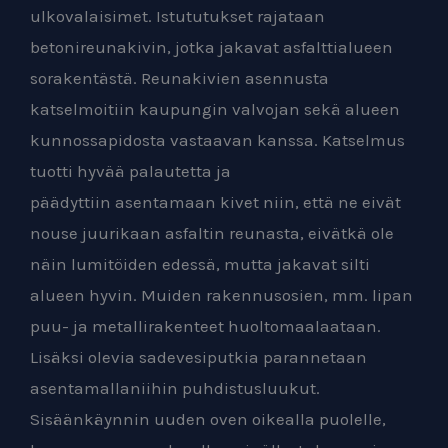
ulkovalaisimet. Istututukset rajataan
betonireunakivin, jotka jakavat asfalttialueen
sorakentästä. Reunakivien asennusta
katselmoitiin kaupungin valvojan sekä alueen
kunnossapidosta vastaavan kanssa. Katselmus
tuotti hyvää palautetta ja
päädyttiin asentamaan kivet niin, että ne eivät
nouse juurikaan asfaltin reunasta, eivätkä ole
näin lumitöiden edessä, mutta jakavat silti
alueen hyvin. Muiden rakennusosien, mm. lipan
puu- ja metallirakenteet huoltomaalaataan.
Lisäksi olevia sadevesiputkia parannetaan
asentamallaniihin puhdistusluukut.
Sisäänkäynnin uuden oven oikealla puolelle,