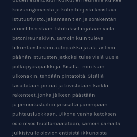
koivuangervo
ista ja kotipihlajista koostuva
istutusrivistö, jakamaan
tien ja sorakentän
alueet toisistaan. Istutukset rajataan
vielä
betonireunakivin, samoin kuin tuleva
liikuntaesteis
ten autopaikka ja ala-asteen
päähän istutusten jatkoksi
tulee vielä uusia
polkupyöräpaikkoja.
Sisällä- niin kuin
ulkonakin, tehdään pintatöitä. Sisällä
tasoitetaan
pinnat ja tiivistetään kaikki
rakenteet, jonka jälkeen päästään
jo
pinnoitustöihin ja sisältä parempaan
puhtausluokkaan. Ulkona vanha
katoksen
osio myös huoltomaalataan, samoin samalla
julkisivulle
olevien entisistä ikkunoista