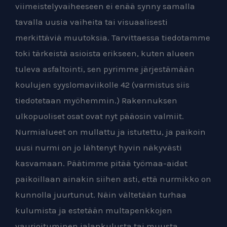
viimeistelyvaiheeseen ei enää synny samalla
tavalla uusia vaiheita tai visuaalisesti
merkittäviä muutoksia. Tarvittaessa tiedotamme
toki tärkeistä asioista erikseen, kuten alueen
tuleva asfaltointi, sen pyrimme järjestämään
koulujen syyslomaviikolle 42 (varmistus siis
tiedotetaan myöhemmin.) Rakennuksen
ulkopuoliset osat ovat nyt pääosin valmiit.
Nurmialueet on mullattu ja istutettu, ja paikoin
uusi nurmi on jo lähtenyt hyvin näkyvästi
kasvamaan. Päätimme pitää työmaa-aidat
paikoillaan ainakin siihen asti, että nurmikko on
kunnolla juurtunut. Näin vältetään turhaa
kulumista ja estetään multapenkkojen
vaurioituminen jalankulusta tai muusta