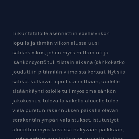
Liikuntatalolle asennettiin edellisviikon
lopulla ja tämän viikon alussa uusi
sähkökeskus, johon myös mittarointi ja
sähkönsyöttö tuli tiistain aikana (sähkökatko
jouduttiin pitämään viimeistä kertaa). Nyt siis
sähköt kulkevat lopullista reittiään, uudelle
sisäänkäynti osiolle tuli myös oma sähkön
jakokeskus, tulevalla viikolla alueelle tulee
vielä puretun rakennuksen paikalla olevan
sorakentän ympäri valaistukset. Istutustyöt
aloitettiin myös kuvassa näkyvään paikkaan,
uuden asfaltoidun kulkutien reunalla kulkee