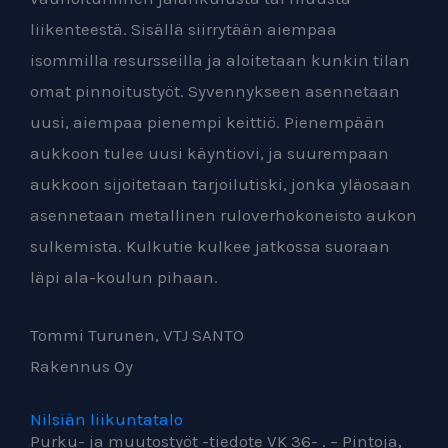
liikenteestä. Sisällä siirrytään aiempaa
isommilla resursseilla ja aloitetaan kunkin tilan
omat pinnoitustyöt. Syvennykseen asennetaan
uusi, aiempaa pienempi keittiö. Pienempään
aukkoon tulee uusi käyntiovi, ja suurempaan
aukkoon sijoitetaan tarjoilutiski, jonka yläosaan
asennetaan metallinen ruloverhokoneisto aukon
sulkemista. Kulkutie kulkee jatkossa suoraan
läpi ala-koulun pihaan.
Tommi Turunen, VTJ SANTO
Rakennus Oy
Nilsiän liikuntatalo
Purku- ja muutostyöt -tiedote VK 36- . – Pintoja,