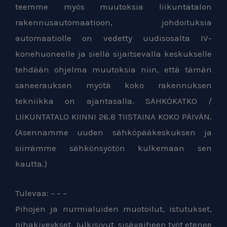
teemme myös muutoksia liikuntatalon
rakennusautomaatioon, johdoituksia
automaatiolle on vedetty uudisosalta IV-
konehuoneelle ja siellä sijaitsevalla keskukselle
tehdään ohjelma muutoksia niin, että tämän
saneerauksen myötä koko rakennuksen
tekniikka on ajantasalla. SÄHKÖKATKO /
LIIKUNTATALO KIINNI 26.8 TIISTAINA KOKO PÄIVÄN.
(Asennamme uuden sähköpääkeskuksen ja
siirrämme sähkönsyötön kulkemaan sen
kautta.)
Tulevaa: – – –
Pihojen ja nurmialuiden muotoilut, istutukset,
pihakiveykset. Julkisivut, sisävaiheen työt etenee