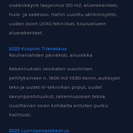
sisäänkäynti laajennus 120 m2, aluerakenteet,
hule- ja sadevesi. Hallin uusittu sähkönsyöttö,
uuden osion LVIAS tekniikat, koulualueen
aluerakenteet.
2025 Kuopion Tilakeskus
Rauhanlahden päiväkoti, aliurakka
Rakennuksen vesikaton uusiminen
pellityksineen n. 1600 m2 VE80 Kermi, aukkojen
teko ja uudet IV-tekniikan piiput, uudet
savunpoistoluukut, rakennusosien tekoa.
Uusittavien osien kohdalta entisten purku
hallitusti.
2025 Luonnonvarakeskus