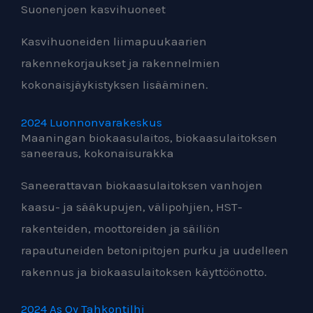
Suonenjoen kasvihuoneet
Kasvihuoneiden liimapuukaarien
rakennekorjaukset ja rakennelmien
kokonaisjäykistyksen lisääminen.
2024 Luonnonvarakeskus
Maaningan biokaasulaitos, biokaasulaitoksen
saneeraus, kokonaisurakka
Saneerattavan biokaasulaitoksen vanhojen
kaasu- ja sääkupujen, välipohjien, HST-
rakenteiden, moottoreiden ja säiliön
rapautuneiden betonipitojen purku ja uudelleen
rakennus ja biokaasulaitoksen käyttöönotto.
2024 As Oy Tahkontilhi