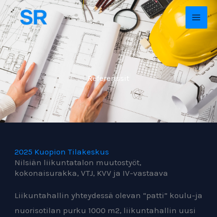
Skip
MAI
to
ME
content
Referenssit
2025 Kuopion Tilakeskus
Nilsiän liikuntatalon muutostyöt,
kokonaisurakka, VTJ, KVV ja IV-vastaava
Liikuntahallin yhteydessä olevan “patti” koulu-ja
nuorisotilan purku 1000 m2, liikuntahallin uusi